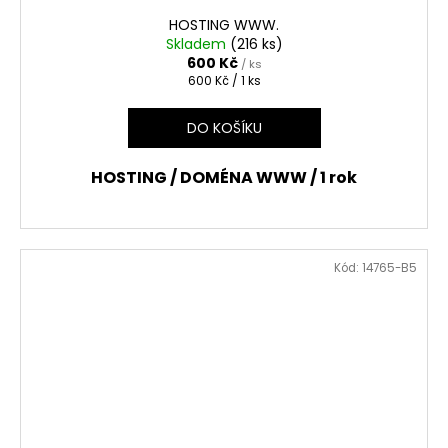
HOSTING WWW.
Skladem
(216 ks)
600 Kč
/ ks
Měrná
600 Kč / 1 ks
cena:
DO KOŠÍKU
HOSTING / DOMÉNA WWW / 1 rok
Kód:
14765-B5