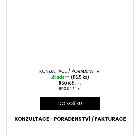
KONZULTACE / PORADENSTVÍ
Skladem
(116,5 ks)
850 Kč
/ ks
Měrná
850 Kč / 1 ks
cena:
DO KOŠÍKU
KONZULTACE - PORADENSTVÍ / FAKTURACE