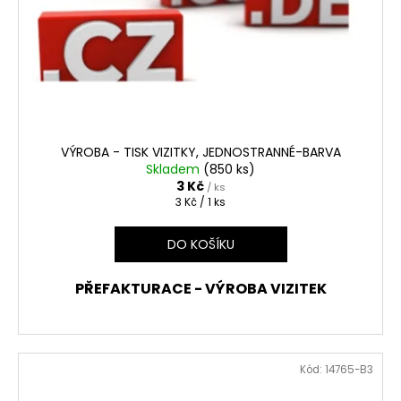
t
č
r
u
ů
o
j
d
e
u
m
e
k
t
ů
VÝROBA - TISK VIZITKY, JEDNOSTRANNÉ-BARVA
BALETIZOL
PÁSKA
Skladem
(850 ks)
ČERNÁ
3 Kč
/ ks
1KS
Měrná
3 Kč / 1 ks
cena:
199
Kč
DO KOŠÍKU
PŘEFAKTURACE - VÝROBA VIZITEK
Kód:
14765-B3