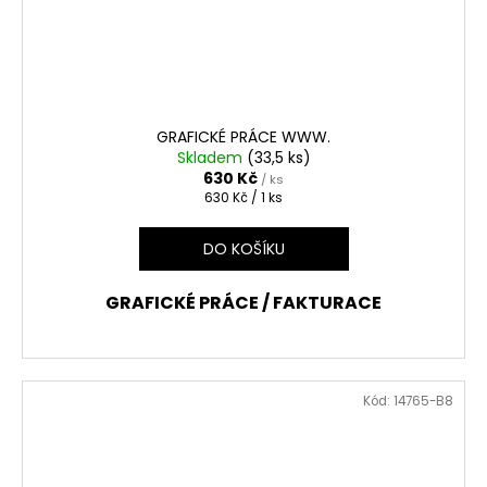
GRAFICKÉ PRÁCE WWW.
Skladem
(33,5 ks)
630 Kč
/ ks
Měrná
630 Kč / 1 ks
cena:
DO KOŠÍKU
GRAFICKÉ PRÁCE / FAKTURACE
Kód:
14765-B8