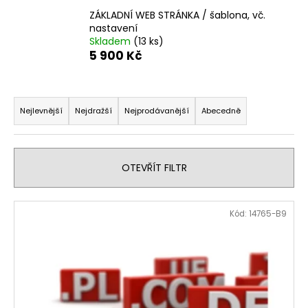
a
ZÁKLADNÍ WEB STRÁNKA / šablona, vč.
nastavení
j
Skladem
(13 ks)
í
5 900 Kč
t
?
Ř
a
Nejlevnější
Nejdražší
Nejprodávanější
Abecedně
z
e
HLEDAT
n
OTEVŘÍT FILTR
í
p
V
Kód:
14765-B9
r
D
ý
o
o
p
p
d
i
o
u
s
r
k
u
p