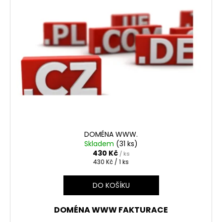
DOMÉNA WWW.
Skladem
(31 ks)
430 Kč
/ ks
Měrná
430 Kč / 1 ks
cena:
DO KOŠÍKU
DOMÉNA WWW FAKTURACE