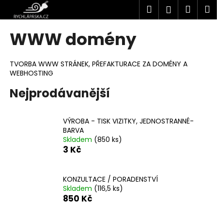
K
Přejít
Hledat
Náku
M
Přihlášen
na
o
obsah
Zpět
Zpět
košík
š
WWW domény
í
C
k
o
TVORBA WWW STRÁNEK, PŘEFAKTURACE ZA DOMÉNY A
WEBHOSTING
p
o
Nejprodávanější
t
ř
VÝROBA - TISK VIZITKY, JEDNOSTRANNÉ-
e
BARVA
b
Skladem
(850 ks)
3 Kč
u
j
e
KONZULTACE / PORADENSTVÍ
Skladem
(116,5 ks)
t
850 Kč
e
n