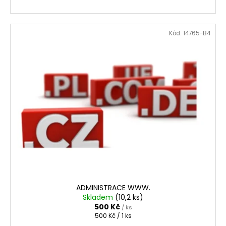
Kód:
14765-B4
ADMINISTRACE WWW.
Skladem
(10,2 ks)
500 Kč
/ ks
Měrná
500 Kč / 1 ks
cena: