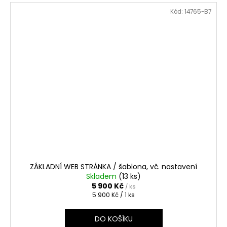
Kód:
14765-B7
ZÁKLADNÍ WEB STRÁNKA / šablona, vč. nastavení
Skladem
(13 ks)
5 900 Kč
/ ks
Měrná
5 900 Kč / 1 ks
cena:
DO KOŠÍKU