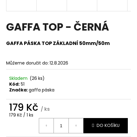
a
j
í
GAFFA TOP - ČERNÁ
t
?
GAFFA PÁSKA TOP ZÁKLADNÍ 50mm/50m
Můžeme doručit do:
12.8.2026
HLEDAT
Skladem
(26 ks)
Kód:
51
Značka:
gaffa páska
D
o
179 Kč
/ ks
p
Měrná
179 Kč / 1 ks
o
cena:
r
DO KOŠÍKU
u