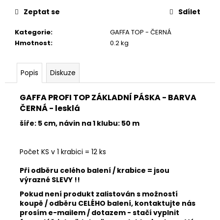
č
u
Zeptat se
Sdílet
j
e
Kategorie
:
GAFFA TOP - ČERNÁ
m
Hmotnost
:
0.2 kg
e
Popis
Diskuze
BALETIZOL
PÁSKA
GAFFA PROFI TOP ZÁKLADNÍ PÁSKA - BARVA
BÍLÁ
ČERNÁ - lesklá
1KS
199
šíře: 5 cm, návin na 1 klubu: 50 m
Kč
Počet KS v 1 krabici = 12 ks
Při odběru celého balení / krabice = jsou
výrazné SLEVY !!
Pokud není produkt zalistován s možností
koupě / odběru CELÉHO balení, kontaktujte nás
prosím e-mailem / dotazem - stačí vyplnit