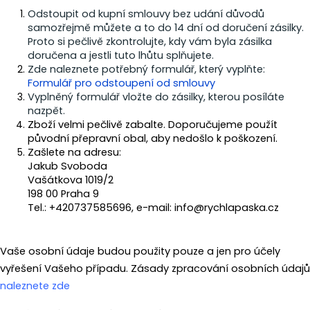
a
Odstoupit od kupní smlouvy bez udání důvodů
samozřejmě můžete a to do 14 dní od doručení zásilky.
j
Proto si pečlivě zkontrolujte, kdy vám byla zásilka
í
doručena a jestli tuto lhůtu splňujete.
t
Zde naleznete potřebný formulář, který vyplňte:
Formulář pro odstoupení od smlouvy
?
Vyplněný formulář vložte do zásilky, kterou posíláte
nazpět.
Zboží velmi pečlivě zabalte. Doporučujeme použít
původní přepravní obal, aby nedošlo k poškození.
Zašlete na adresu:
HLEDAT
Jakub Svoboda
Vašátkova 1019/2
198 00 Praha 9
Tel.: +420737585696, e-mail:
info@rychlapaska.cz
D
o
p
Vaše osobní údaje budou použity pouze a jen pro účely
o
vyřešení Vašeho případu.
Zásady zpracování osobních údajů
r
naleznete zde
u