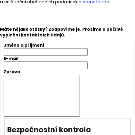
č
a celé znění obchodních podmínek
naleznete zde
.
u
j
e
m
Máte nějaké otázky? Zodpovíme je. Prosíme o pečlivé
e
vyplnění kontaktních údajů.
Jméno a příjmení
SPANNFIX
GUMA
E-mail
BÍLÁ
/
BALENÍ
Zpráva
100KS
1
430
Kč
Bezpečnostní kontrola