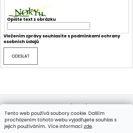
Opište text z obrázku
Vložením zprávy souhlasíte s
podmínkami ochrany
osobních údajů
ODESLAT
Z
á
KONTAKTY
OBCHODNÍ PODMÍNKY
GDPR
p
REKLAMACE / VRATKA
BALETIZOL PÁSKY
GAFFA PÁSKY
Tento web používá soubory cookie. Dalším
DEKORAČNÍ LÁTKY
procházením tohoto webu vyjadřujete souhlas s
a
jejich používáním.. Více informací
zde
.
t