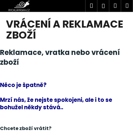
K
Přejít
Hledat
Náku
M
Přihlášen
na
o
obsah
Zpět
Zpět
košík
š
VRÁCENÍ A REKLAMACE
í
C
ZBOŽÍ
k
o
p
Reklamace, vratka nebo vrácení
o
zboží
t
ř
e
Něco je špatně?
b
u
Mrzí nás, že nejste spokojeni, ale i to se
j
bohužel někdy stává..
e
t
e
Chcete zboží vrátit?
n