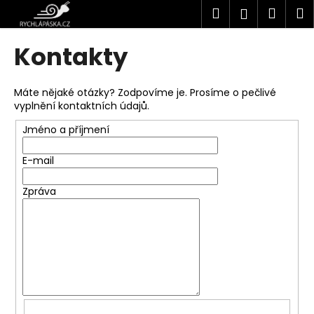
K
Přejít
Hledat
Náku
M
Přihlášen
na
o
obsah
Zpět
Zpět
košík
š
Kontakty
í
C
k
o
Máte nějaké otázky? Zodpovíme je. Prosíme o pečlivé
vyplnění kontaktních údajů.
p
o
Jméno a příjmení
t
E-mail
ř
e
Zpráva
b
u
j
e
t
e
n