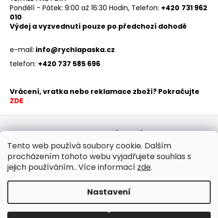
č
Pondělí - Pátek: 9:00 až 16:30 Hodin, Telefon:
+420
731 962
u
010
j
Výdej a vyzvednutí pouze po předchozí dohodě
e
m
e-mail:
info@rychlapaska.cz
e
telefon:
+420 737 585 696
BALETIZOL
PÁSKA
Vrácení, vratka nebo reklamace zboží? Pokračujte
ŠEDÁ
ZDE
1KS
Z
211
Kč
á
KONTAKTY
OBCHODNÍ PODMÍNKY
GDPR
p
REKLAMACE / VRATKA
BALETIZOL PÁSKY
GAFFA PÁSKY
Tento web používá soubory cookie. Dalším
DEKORAČNÍ LÁTKY
procházením tohoto webu vyjadřujete souhlas s
a
jejich používáním.. Více informací
zde
.
t
í
Nastavení
Vytvořil Shoptet
Copyright 2026
Baletizol a Gaffa Páska
. Všechna práva