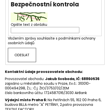
Bezpečnostní kontrola
a
j
í
t
Opište text z obrázku
?
Vložením zprávy souhlasíte s
podmínkami ochrany
osobních údajů
ODESLAT
HLEDAT
Kontaktní údaje provozovatele obchodu:
D
Provozovatel obchodu:
Jakub Svoboda, IČ: 68860536
o
zapsáno u městského soudu v Praze, Ev.č.: 310010-
000494298, Ž.L.: Č.j. ŽIO/3753/02/ZEM
p
číslo bankovního účtu: 1724587016/3030 AirBank
o
r
Výdejní místo Praha 6:
Na Petřinách 55, 162 00 Praha 6,
u
budova BILLA metro "A" PETŘINY, 2.patro provozovna
TEXTILE FACTORY