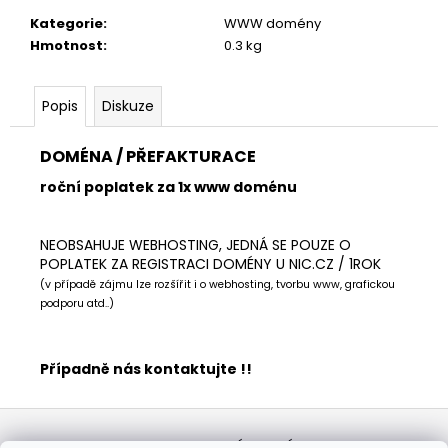
č
u
Kategorie
:
WWW domény
j
Hmotnost
:
0.3 kg
e
m
Popis
Diskuze
e
DOMÉNA / PŘEFAKTURACE
BALETIZOL
roční poplatek za 1x www doménu
PÁSKA
PRŮHLEDNÁ
1KS
NEOBSAHUJE WEBHOSTING, JEDNÁ SE POUZE O
219
POPLATEK ZA REGISTRACI DOMÉNY U NIC.CZ / 1ROK
Kč
(v případě zájmu lze rozšířit i o webhosting, tvorbu www, grafickou
podporu atd..)
Případně nás kontaktujte !!
Z
á
KONTAKTY
OBCHODNÍ PODMÍNKY
GDPR