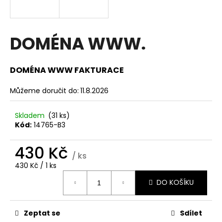
a
j
í
DOMÉNA WWW.
t
?
DOMÉNA WWW FAKTURACE
Můžeme doručit do:
11.8.2026
HLEDAT
Skladem
(31 ks)
Kód:
14765-B3
430 Kč
/ ks
D
Měrná
430 Kč / 1 ks
o
cena:
p
DO KOŠÍKU
o
r
u
Zeptat se
Sdílet