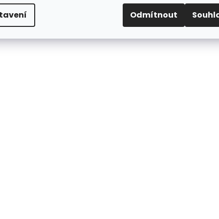
Baleno v kartonu po 36ti kusech
tavení
Odmítnout
Souhl
Při odběru 3+ a více kartonu = výrazná SLEV