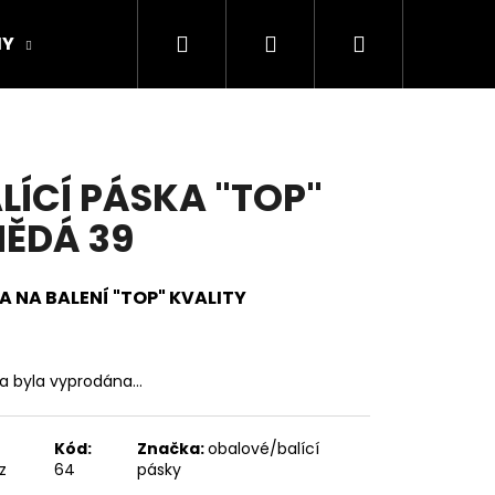
Hledat
Přihlášení
Nákupní
MY
GAFFA PÁSKA
GAFFA PÁSKA - KARTON
košík
LÍCÍ PÁSKA "TOP"
ĚDÁ 39
A NA BALENÍ "TOP" KVALITY
ka byla vyprodána…
Následující
Kód:
Značka:
obalové/balící
z
64
pásky