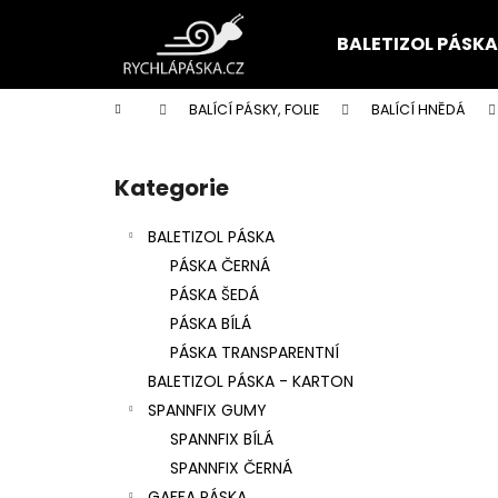
K
Přejít
na
o
BALETIZOL PÁSKA
obsah
Zpět
Zpět
š
do
do
í
Domů
BALÍCÍ PÁSKY, FOLIE
BALÍCÍ HNĚDÁ
k
obchodu
obchodu
P
o
Kategorie
Přeskočit
s
kategorie
t
BALETIZOL PÁSKA
r
PÁSKA ČERNÁ
a
PÁSKA ŠEDÁ
n
PÁSKA BÍLÁ
n
PÁSKA TRANSPARENTNÍ
í
BALETIZOL PÁSKA - KARTON
p
SPANNFIX GUMY
a
SPANNFIX BÍLÁ
n
SPANNFIX ČERNÁ
e
GAFFA PÁSKA