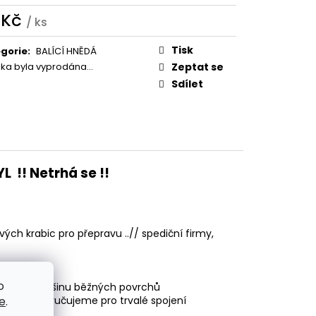
ERNÁ
 Kč
/ ks
ná
:
Tisk
gorie
:
BALÍCÍ HNĚDÁ
žka byla vyprodána…
Zeptat se
Sdílet
 !! Netrhá se !!
ých krabic pro přepravu ..// spediční firmy,
o
hodná na většinu běžných povrchů
u / nedoporučujeme pro trvalé spojení
e
.