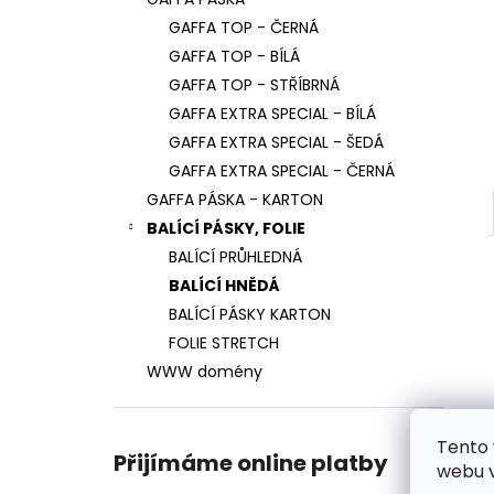
BALETIZOL PÁSKA ČERNÁ 1KS
l
GAFFA TOP - ČERNÁ
199 Kč
GAFFA TOP - BÍLÁ
GAFFA TOP - STŘÍBRNÁ
GAFFA EXTRA SPECIAL - BÍLÁ
GAFFA EXTRA SPECIAL - ŠEDÁ
GAFFA EXTRA SPECIAL - ČERNÁ
GAFFA PÁSKA - KARTON
BALÍCÍ PÁSKY, FOLIE
BALÍCÍ PRŮHLEDNÁ
BALÍCÍ HNĚDÁ
BALÍCÍ PÁSKY KARTON
FOLIE STRETCH
WWW domény
Tento 
Přijímáme online platby
webu v