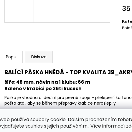
GAFFA SPECIAL - ČERNÁ - ŠÍŘE 5CM
GAFFA TOP - Č
35
360 Kč
179 Kč
Měr
cena
Kate
Polo
Popis
Diskuze
BALÍCÍ PÁSKA HNĚDÁ - TOP KVALITA 39_AKRYL
šíře: 48 mm, návin na 1 klubu: 66 m
Baleno v krabici po 36ti kusech
Páska je vhodná a ideální pro pevné spoje - přelepení kartonov
pošta atd.. aby se během přepravy krabice nerozlepily
Použité lepidlo: akryl 39
web používá soubory cookie. Dalším procházením tohot
Jedná se o TOP základní lepící kartonovou pásku, která je v
Páska migruje po delším čase na přímém světle, slunci a tepl
yjadřujete souhlas s jejich používáním.. Více informací
zd