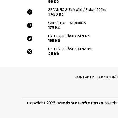
99 Kč
SPANNFIX GUMA bílá / Balení 100ks
1 430 Kč
GAFFA TOP - STŘÍBRNÁ
179 Kč
BALETIZOL PÁSKA bílá 1ks
199 Kč
BALETIZOL PÁSKA šedá 1ks
211 Kč
Z
á
KONTAKTY
OBCHODNÍ 
p
a
t
í
Copyright 2026
Baletizol a Gaffa Páska
. Všech