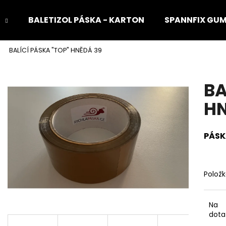
BALETIZOL PÁSKA - KARTON
SPANNFIX GU
BALÍCÍ PÁSKA "TOP" HNĚDÁ 39
Co potřebujete najít?
BA
HLEDAT
HN
PÁSK
Doporučujeme
Polož
Na
dota