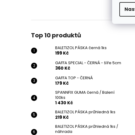
Nas
Top 10 produktů
BALETIZOL PÁSKA černá 1ks
199 Kč
GAFFA SPECIAL - ČERNÁ - šíře 5cm
360 Kč
GAFFA TOP - ČERNÁ
179 Kč
SPANNFIX GUMA černá / Balení
100ks
1 430 Kč
BALETIZOL PÁSKA průhledná 1ks
219 Kč
BALETIZOL PÁSKA průhledná 1ks /
náhrada